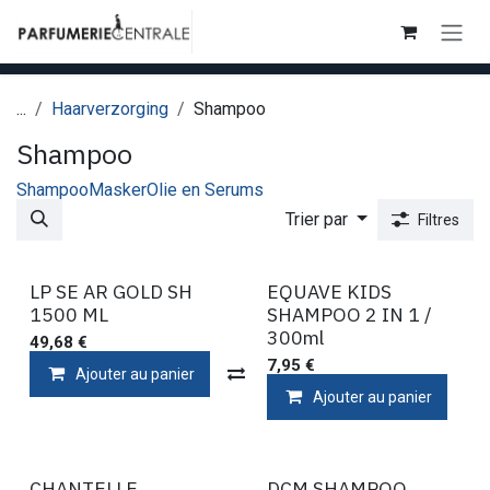
Se rendre au contenu
...
Haarverzorging
Shampoo
Shampoo
Shampoo
Masker
Olie en Serums
Trier par
Filtres
LP SE AR GOLD SH
EQUAVE KIDS
1500 ML
SHAMPOO 2 IN 1 /
300ml
49,68
€
7,95
€
Ajouter au panier
Comparer
Ajouter au panier
CHANTELLE
DCM SHAMPOO