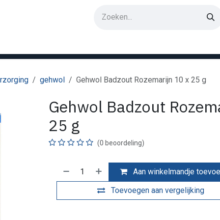
rken
rzorging
gehwol
Gehwol Badzout Rozemarijn 10 x 25 g
Gehwol Badzout Rozema
25 g
(0 beoordeling)
Aan winkelmandje toevo
Toevoegen aan vergelijking