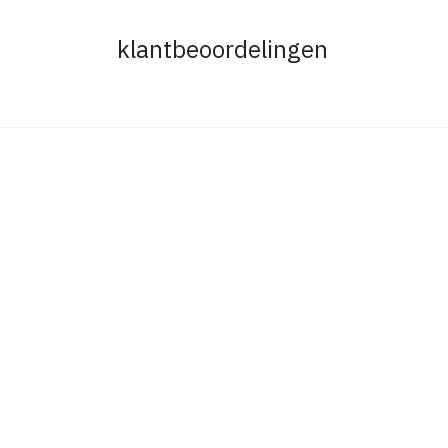
klantbeoordelingen
Handige links
Startpagina
Retourneren
Openingsuren
Algemene voorwaarden
Levertijd en verzendkosten
Privacybeleid
Neem contact op met ons
Cookiebeleid