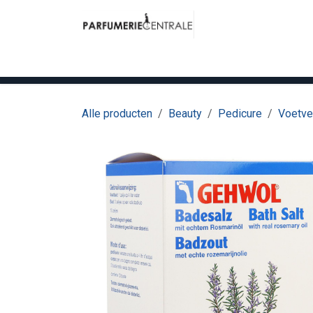
Overslaan naar inhoud
Home
Hair
Beauty
Meubilair
Me
Alle producten
Beauty
Pedicure
Voetve