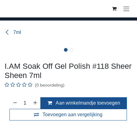
Overslaan naar inhoud
7ml
I.AM Soak Off Gel Polish #118 Sheer
Sheen 7ml
(0 beoordeling)
Aan winkelmandje toevoegen
Toevoegen aan vergelijking