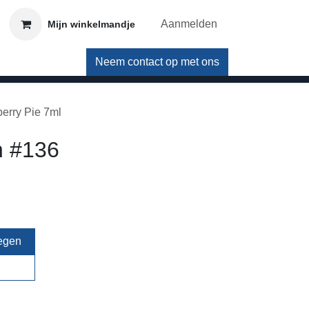
Aanmelden
Mijn winkelmandje
Neem contact op met ons
eberry Pie 7ml
h #136
egen