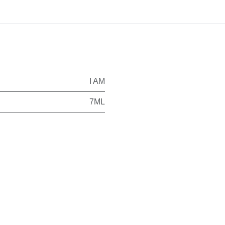
I AM
7ML