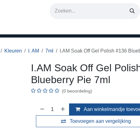
erken
Kleuren
I. AM
7ml
I.AM Soak Off Gel Polish #136 Blu
I.AM Soak Off Gel Polis
Blueberry Pie 7ml
(0 beoordeling)
Aan winkelmandje toevo
Toevoegen aan vergelijking