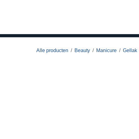
Overslaan naar inhoud
Home
Hair
Beauty
Meubilair
M
Alle producten
Beauty
Manicure
Gellak