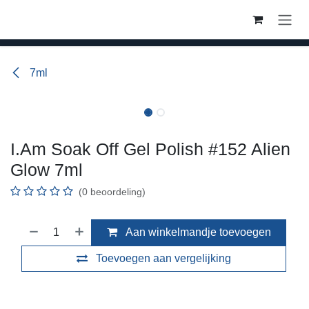
Overslaan naar inhoud
7ml
I.Am Soak Off Gel Polish #152 Alien
Glow 7ml
(0 beoordeling)
Aan winkelmandje toevoegen
Toevoegen aan vergelijking