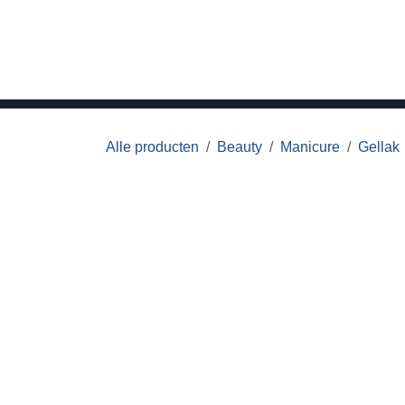
Overslaan naar inhoud
Home
Hair
Beauty
Meubilair
M
Alle producten
Beauty
Manicure
Gellak