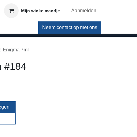
Aanmelden
Mijn winkelmandje
Neem contact op met ons
le Enigma 7ml
h #184
egen