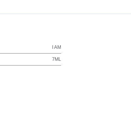
I AM
7ML