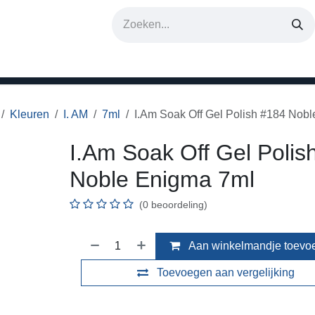
erken
Kleuren
I. AM
7ml
I.Am Soak Off Gel Polish #184 Nob
I.Am Soak Off Gel Polis
Noble Enigma 7ml
(0 beoordeling)
Aan winkelmandje toevo
Toevoegen aan vergelijking