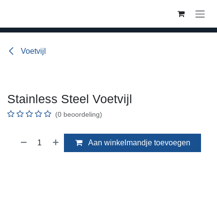
Overslaan naar inhoud
Voetvijl
Stainless Steel Voetvijl
(0 beoordeling)
Aan winkelmandje toevoegen