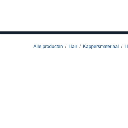
Overslaan naar inhoud
Home
Hair
Beauty
Meubilair
M
Alle producten
Hair
Kappersmateriaal
H