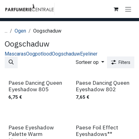
Overslaan naar inhoud
...
Ogen
Oogschaduw
Oogschaduw
Mascaras
Oogpotlood
Oogschaduw
Eyeliner
Sorteer op
Filters
Paese Dancing Queen
Paese Dancing Queen
Eyeshadow 805
Eyeshadow 802
6,75
€
7,65
€
Paese Eyeshadow
Paese Foil Effect
Palette Warm
Eyeshadows**