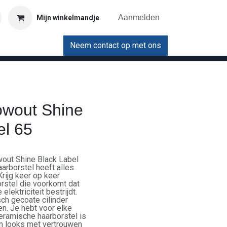
Aanmelden
Mijn winkelmandje
Neem contact op met ons
owout Shine
el 65
wout Shine Black Label
arborstel heeft alles
Krijg keer op keer
orstel die voorkomt dat
elektriciteit bestrijdt.
sch gecoate cilinder
en. Je hebt voor elke
keramische haarborstel is
gen looks met vertrouwen