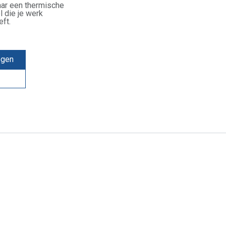
aar een thermische
l die je werk
eft.
egen