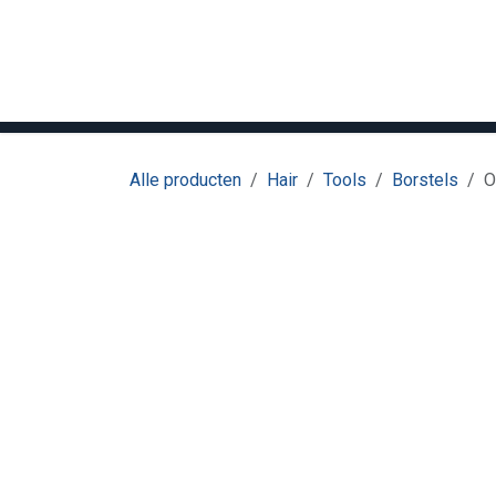
Overslaan naar inhoud
Home
Hair
Beauty
Meubilair
M
Alle producten
Hair
Tools
Borstels
O