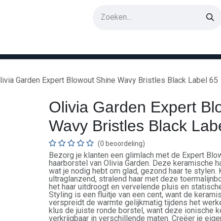
erken
livia Garden Expert Blowout Shine Wavy Bristles Black Label 65
Olivia Garden Expert Bl
Wavy Bristles Black Lab
(0 beoordeling)
Bezorg je klanten een glimlach met de Expert Blo
haarborstel van Olivia Garden. Deze keramische ha
wat je nodig hebt om glad, gezond haar te stylen. 
ultraglanzend, stralend haar met deze toermalijnb
het haar uitdroogt en vervelende pluis en statische 
Styling is een fluitje van een cent, want de kerami
verspreidt de warmte gelijkmatig tijdens het werk
klus de juiste ronde borstel, want deze ionische 
verkrijgbaar in verschillende maten. Creëer je ei