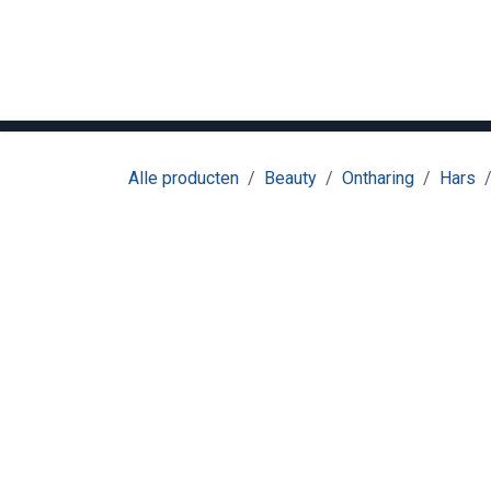
Overslaan naar inhoud
Home
Hair
Beauty
Meubilair
M
Alle producten
Beauty
Ontharing
Hars