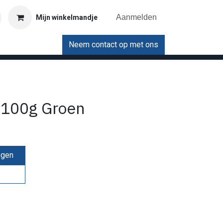
Aanmelden
Mijn winkelmandje
Neem contact op met ons
e 100g Groen
egen