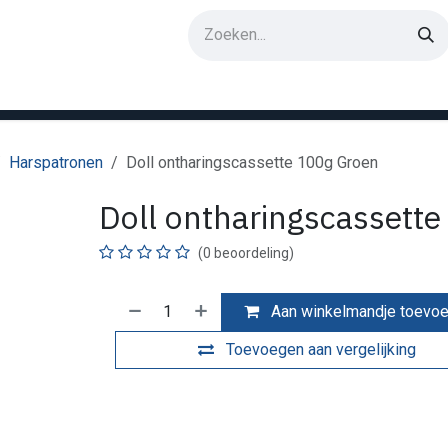
erken
Harspatronen
Doll ontharingscassette 100g Groen
Doll ontharingscassett
(0 beoordeling)
Aan winkelmandje toevo
Toevoegen aan vergelijking